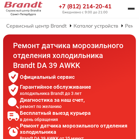
+7 (812) 214-20-41
Сервисный центр Brandt
в
Ежедневно с 9:00 до 21:00
Санкт-Петербурге
Сервисный центр Brandt
Каталог устройств
Ремо
Ремонт датчика морозильного
отделения холодильника
Brandt DA 39 AWKK
Официальный сервис
Гарантийное обслуживание
холодильника Brandt до 3 лет
Диагностика за наш счет,
ремонт по желанию
Бесплатный выезд курьера
в день обращения
Ремонт датчика морозильного отделения
холодильника
Brandt DA 39 AWKK от 35 минут